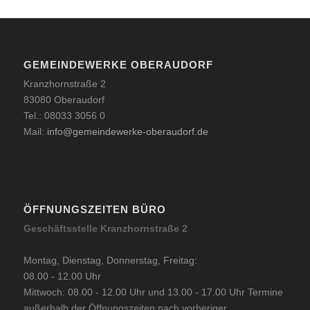
GEMEINDEWERKE OBERAUDORF
Kranzhornstraße 2
83080 Oberaudorf
Tel.: 08033 3056 0
Mail:
info@gemeindewerke-oberaudorf.de
ÖFFNUNGSZEITEN BÜRO
Geschäftsstelle Kranzhornstraße 2
Montag, Dienstag, Donnerstag, Freitag:
08.00 - 12.00 Uhr
Mittwoch: 08.00 - 12.00 Uhr und 13.00 - 17.00 Uhr Termine
außerhalb der Öffnungszeiten nach vorheriger