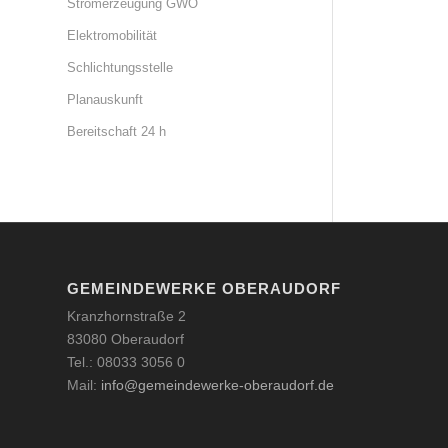
Stromerzeugung GWO
Elektromobilität
Schlichtungsstelle
Planauskunft
Bereitschaft 24 h
GEMEINDEWERKE OBERAUDORF
Kranzhornstraße 2
83080 Oberaudorf
Tel.: 08033 3056 0
Mail:
info@gemeindewerke-oberaudorf.de