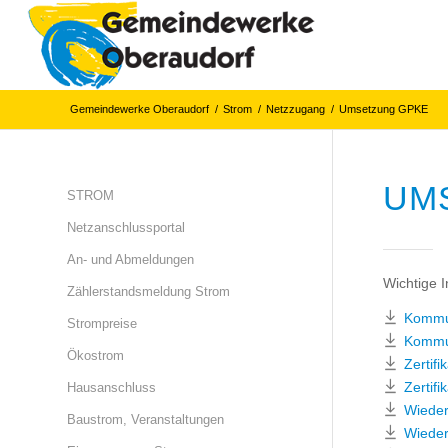
Gemeindewerke Oberaudorf
/
Strom
/
Netzzugang
/
Umsetzung GPKE
UM
STROM
Netzanschlussportal
An- und Abmeldungen
Wichtige I
Zählerstandsmeldung Strom
Kommun
Strompreise
Kommun
Ökostrom
Zertif
Zertif
Hausanschluss
Wieder
Baustrom, Veranstaltungen
Wieder